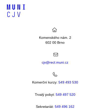
Komenského nám. 2
602 00 Brno
cjv@rect.muni.cz
Komerční kurzy:
549 493 530
Trvalý pobyt:
549 49
7 520
Sekretariát:
549 496 162