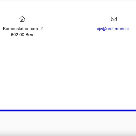
Komenského nám. 2
cjv@rect.muni.cz
602 00 Brno