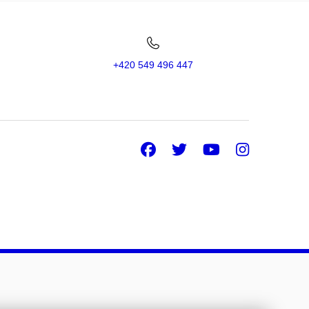
+420 549 496 447
Facebook
Twitter
Youtube
Insta