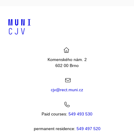
Komenského nám. 2
602 00 Brno
cjv@rect.muni.cz
Paid courses:
549 493 530
permanent residence:
549 49
7 520