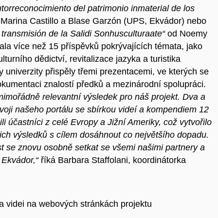
torreconocimiento del patrimonio inmaterial de los
Marina Castillo a Blase Garzón (UPS, Ekvádor) nebo
 transmisión de la Salidi Sonhusculturaate“
od Noemy
a více než 15 příspěvků pokrývajících témata, jako
turního dědictví, revitalizace jazyka a turistika
univerzity přispěly třemi prezentacemi, ve kterých se
dokumentaci znalostí předků a mezinárodní spolupráci.
mimořádně relevantní výsledek pro náš projekt. Dva a
ývoji našeho portálu se sbírkou videí a kompendiem 12
 účastníci z celé Evropy a Jižní Ameriky, což vytvořilo
šich výsledků s cílem dosáhnout co největšího dopadu.
 se znovu osobně setkat se všemi našimi partnery a
e Ekvádor,“
říká Barbara Staffolani, koordinátorka
 a videi na webových stránkách projektu