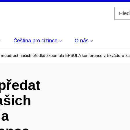
Čeština pro cizince
O nás
l moudrost našich předků zkoumala EPSULA konference v Ekvádoru za 
předat
ašich
la