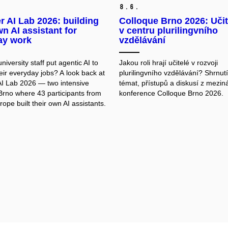
8.
6.
 AI Lab 2026: building
Colloque Brno 2026: Učit
n AI assistant for
v centru plurilingvního
ay work
vzdělávání
iversity staff put agentic AI to
Jakou roli hrají učitelé v rozvoji
eir everyday jobs? A look back at
plurilingvního vzdělávání? Shrnut
 Lab 2026 — two intensive
témat, přístupů a diskusí z mezin
Brno where 43 participants from
konference Colloque Brno 2026.
ope built their own AI assistants.