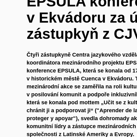
EPSULA konfer
v Ekvádoru za ú
zástupkyň z CJ
Čtyři zástupkyně Centra jazykového vzděl
koordinátora mezinárodního projektu EPS
konference EPSULA, která se konala od 17
v historickém městě Cuenca v Ekvádoru.
mezinárodní akce se zaměřila na roli kultu
v posilování komunit a podpoře inkluzivní
která se konala pod mottem „Učit se z kult
chránit ji a podporovat ji“ ("Aprender de l
proteger y apoyar"), svedla dohromady a
komunitní lídry a zástupce mezinárodních
společnosti z Latinské Ameriky a Evropy.