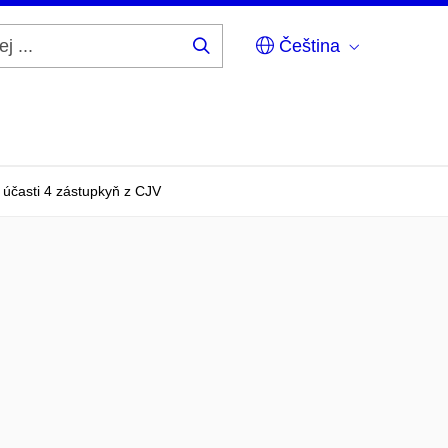
Čeština
Hledej
...
účasti 4 zástupkyň z CJV