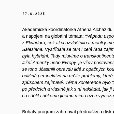
27.
6.
2025
Akademická koordinátorka Athena Alchazidu 
a napojení na globální témata:
"Nápadu uspoř
z Ekvádoru, což akci ozvláštnilo a mohli jsm
Salesiana. Vystřídala se tam i celá řada zají
byla hybridní. Tady mluvíme o transkontinentá
Jižní Ameriky nebo
Evropy, je vždy postaven
se toho účastnili opravdu lidé z opačných kou
odlišná perspektiva na určité problémy, kter
způsobem zajímavé. Téma konference bylo "
po předcích a vlastně jak s ní nakládat, jak j
co sdělit i někomu jinému mimo úzce vymezen
Bohatý program zahrnoval přednášky a disku