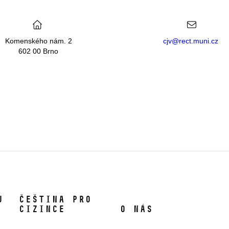
Komenského nám. 2
cjv@rect.muni.cz
602 00 Brno
U
Čeština pro
cizince
O nás