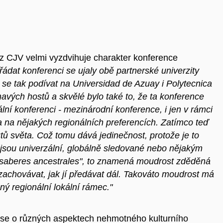
z CJV velmi vyzdvihuje charakter konference
ádat konferenci se ujaly obě partnerské univerzity
e se tak podívat na Universidad de Azuay i Polytecnica
mavých hostů a skvělé bylo také to, že ta konference
lní konferenci - mezinárodní konference, i jen v rámci
a na nějakých regionálních preferencích. Zatímco teď
tů světa. Což tomu dává jedinečnost, protože je to
é jsou univerzální, globálně sledované nebo nějakým
saberes ancestrales", to znamená moudrost zděděná
i zachovávat, jak jí předávat dál. Takováto moudrost má
ý regionální lokální rámec."
se o různých aspektech nehmotného kulturního