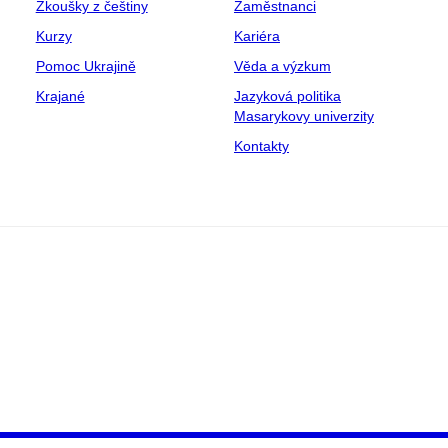
Zkoušky z češtiny
Zaměstnanci
Kurzy
Kariéra
Pomoc Ukrajině
Věda a výzkum
Krajané
Jazyková politika
Masarykovy univerzity
Kontakty