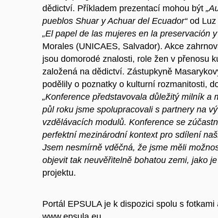
dědictví. Příkladem prezentací mohou být
„Au
pueblos Shuar y Achuar del Ecuador“
od Luz 
„El papel de las mujeres en la preservación y
Morales (UNICAES, Salvador). Akce zahrnoval
jsou domorodé znalosti, role žen v přenosu kul
založená na dědictví. Zástupkyně Masarykovy 
podělily o poznatky o kulturní rozmanitosti, 
„Konference představovala důležitý milník a 
půl roku jsme spolupracovali s partnery na v
vzdělávacích modulů. Konference se zúčastnili
perfektní mezinárodní kontext pro sdílení na
Jsem nesmírně vděčná, že jsme měli možnost
objevit tak neuvěřitelně bohatou zemi, jako j
projektu.
Portál EPSULA je k dispozici spolu s fotkami
www.epsula.eu.