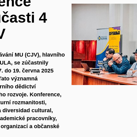
ence
časti 4
V
ávání MU (CJV), hlavního
ULA, se zúčastnily
. do 19. června 2025
 Tato významná
rního dědictví
ho rozvoje. Konference,
urní rozmanitosti,
a diversidad cultural,
kademické pracovníky,
 organizací a občanské