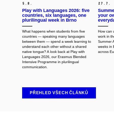
5.
8.
27.
7.
Play with Languages 2026: five
Summer
countries, six languages, one
your ow
plurilingual week in Brno
everyd
What happens when students from five
How can un
countries — speaking many languages
work in th
between them — spend a week learning to
Summer AI
understand each other without a shared
weeks in 
native tongue? A look back at Play with
across Eur
Languages 2026, our Erasmus Blended
Intensive Programme in plurilingual
communication.
PŘEHLED VŠECH ČLÁNKŮ