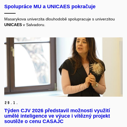
Spolupráce MU a UNICAES pokračuje
Masarykova univerzita dlouhodobě spolupracuje s univerzitou
UNICAES
v Salvadoru.
29.
1.
Týden CJV 2026 představil možnosti využití
umělé inteligence ve výuce i vítězný projekt
soutěže o cenu CASAJC