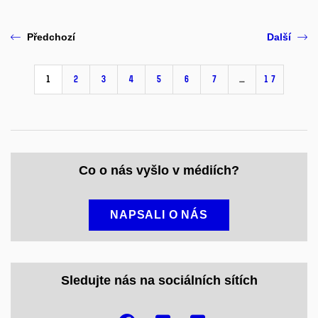
Předchozí
Další
1
2
3
4
5
6
7
…
17
Co o nás vyšlo v médiích?
NAPSALI O NÁS
Sledujte nás na sociálních sítích