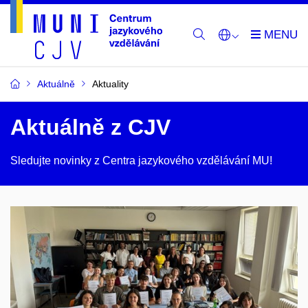
Aktuálně
Aktuality
Aktuálně z CJV
Sledujte novinky z Centra jazykového vzdělávání MU!