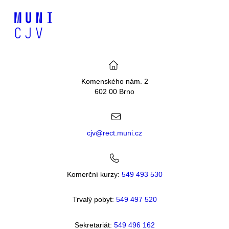
Komenského nám. 2
602 00 Brno
cjv@rect.muni.cz
Komerční kurzy:
549 493 530
Trvalý pobyt:
549 49
7 520
Sekretariát:
549 496 162