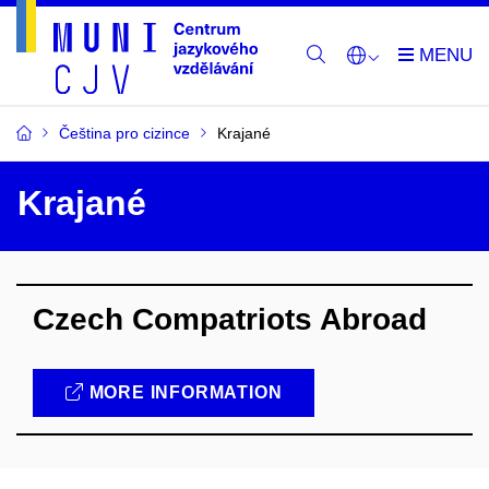
Čeština pro cizince
Krajané
Krajané
Czech Compatriots Abroad
MORE INFORMATION