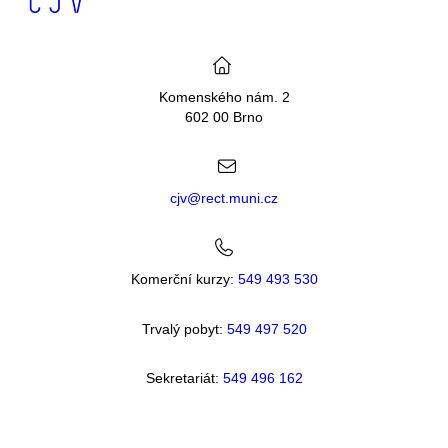
Komenského nám. 2
602 00 Brno
cjv@rect.muni.cz
Komerční kurzy:
549 493 530
Trvalý pobyt:
549 49
7 520
Sekretariát:
549 496 162