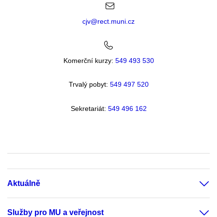
cjv@rect.muni.cz
Komerční kurzy:
549 493 530
Trvalý pobyt:
549 49
7 520
Sekretariát:
549 496 162
Aktuálně
Služby pro MU a veřejnost