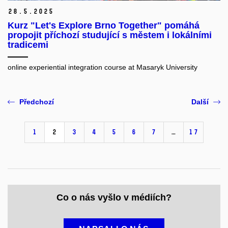
28.
5.
2025
Kurz "Let's Explore Brno Together" pomáhá
propojit příchozí studující s městem i lokálními
tradicemi
online experiential integration course at Masaryk University
Předchozí
Další
1
2
3
4
5
6
7
…
17
Co o nás vyšlo v médiích?