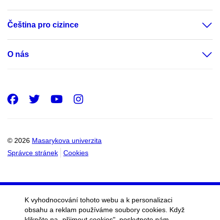
Čeština pro cizince
O nás
Facebook
Twitter
Youtube
Instagram
© 2026
Masarykova univerzita
Správce stránek
Cookies
K vyhodnocování tohoto webu a k personalizaci
obsahu a reklam používáme soubory cookies. Když
klikněte na „přijmout cookies", poskytnete nám