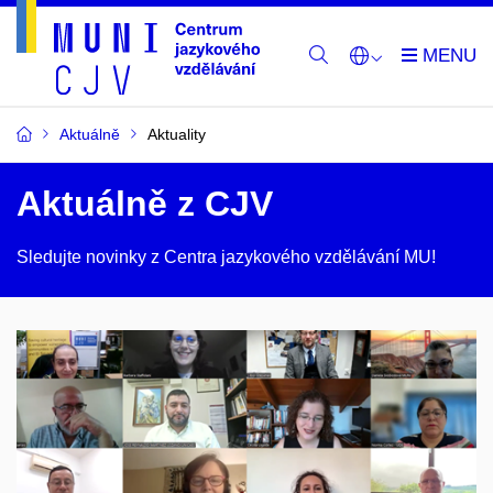
Aktuálně
Aktuality
Aktuálně z CJV
Sledujte novinky z Centra jazykového vzdělávání MU!