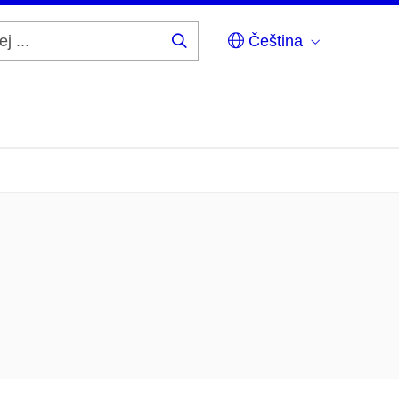
Čeština
Hledej
...