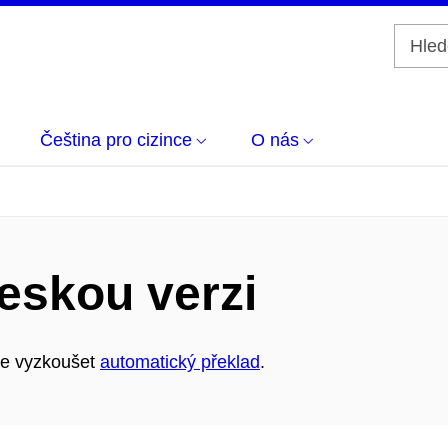
Čeština pro cizince
O nás
eskou verzi
ete vyzkoušet
automatický překlad
.