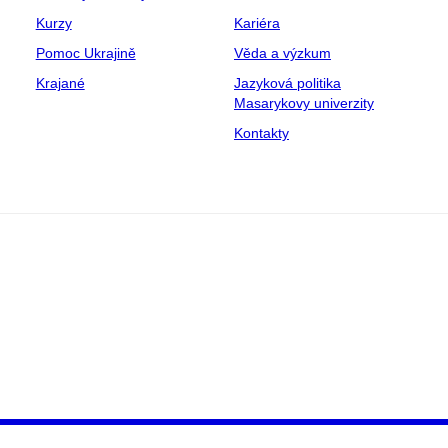
Kurzy
Kariéra
Pomoc Ukrajině
Věda a výzkum
Krajané
Jazyková politika
Masarykovy univerzity
Kontakty