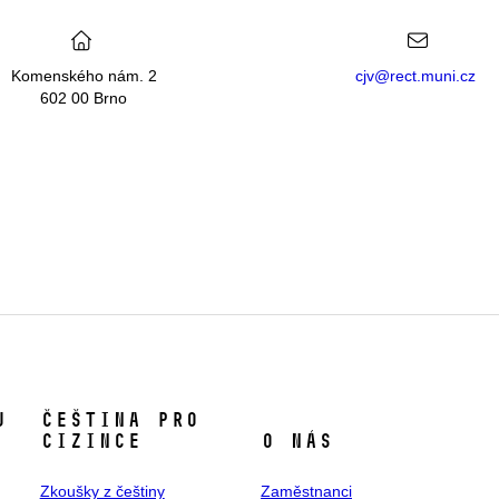
Komenského nám. 2
cjv@rect.muni.cz
602 00 Brno
U
Čeština pro
cizince
O nás
Zkoušky z češtiny
Zaměstnanci