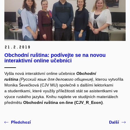
21.
2.
2019
Obchodní ruština: podívejte se na novou
interaktivní online učebnici
Vyšla nová interaktivní online učebnice
Obchodní
ruština
(Русский язык для делового общения)
, kterou vytvořila
Monika Ševečková (CJV MU) společně s dalšími lektorkami
a studentkami, které využily příležitosti stát se asistentkami ve
výuce ruského jazyka. Knihu najdete ve studijních materiálech
předmětu
Obchodní ruština on-line (CJV_R_Econ)
.
Předchozí
Další