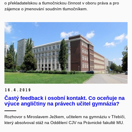
o překladatelskou a tlumočnickou činnost v oboru práva a pro
zájemce o jmenování soudním tlumočníkem.
16.
4.
2019
Častý feedback i osobní kontakt. Co oceňuje na
výuce angličtiny na právech učitel gymnázia?
Rozhovor s Miroslavem Ježkem, učitelem na gymnáziu v Třebíči,
který absolvoval stáž na Oddělení CJV na Právnické fakultě MU.