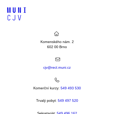
Komenského nám. 2
602 00 Brno
cjv@rect.muni.cz
Komerční kurzy:
549 493 530
Trvalý pobyt:
549 49
7 520
Sekretariát:
549 496 162