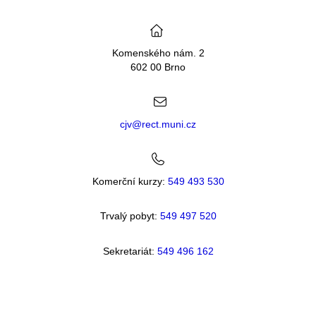
Komenského nám. 2
602 00 Brno
cjv@rect.muni.cz
Komerční kurzy:
549 493 530
Trvalý pobyt:
549 49
7 520
Sekretariát:
549 496 162