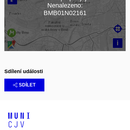
Nenalezeno:
Načítám mapu…
BMB01N02161

i
Sdílení události
SDÍLET