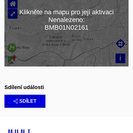
⌂
Klikněte na mapu pro její aktivaci
⤢
Nenalezeno:
Načítám mapu…
BMB01N02161

i
Sdílení události
SDÍLET