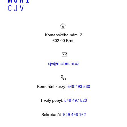
Komenského nám. 2
602 00 Brno
cjv@rect.muni.cz
Komerční kurzy:
549 493 530
Trvalý pobyt:
549 49
7 520
Sekretariát:
549 496 162