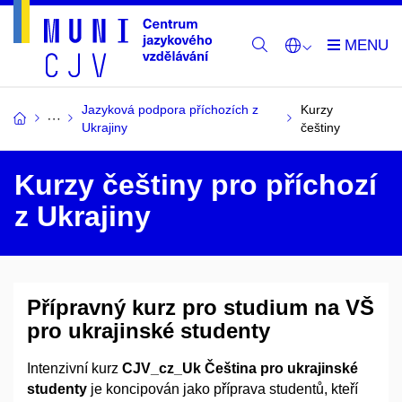
Jazyková podpora příchozích z
Kurzy
Ukrajiny
češtiny
Kurzy češtiny pro příchozí
z Ukrajiny
Přípravný kurz pro studium na VŠ
pro ukrajinské studenty
Intenzivní kurz
CJV_cz_Uk
Čeština pro ukrajinské
studenty
je koncipován jako příprava studentů, kteří