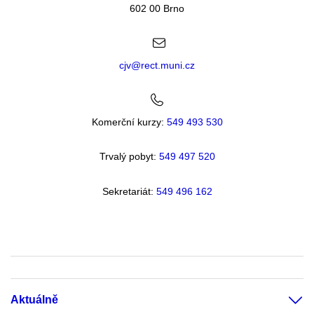
602 00 Brno
cjv@rect.muni.cz
Komerční kurzy:
549 493 530
Trvalý pobyt:
549 49
7 520
Sekretariát:
549 496 162
Aktuálně