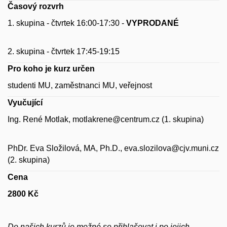
Časový rozvrh
1. skupina - čtvrtek 16:00-17:30 -
VYPRODANÉ
2. skupina - čtvrtek 17:45-19:15
Pro koho je kurz určen
studenti MU, zaměstnanci MU, veřejnost
Vyučující
Ing.
René
Motlak
,
motlakrene@centrum.cz
(1. skupina)
PhDr. Eva Složilová, MA, Ph.D., eva.slozilova@cjv.muni.cz
(2. skupina)
Cena
2800 Kč
Do našich kurzů je možné se přihlašovat i po jejich