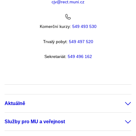
cjv@rect.muni.cz
Komerční kurzy:
549 493 530
Trvalý pobyt:
549 49
7 520
Sekretariát:
549 496 162
Aktuálně
Služby pro MU a veřejnost