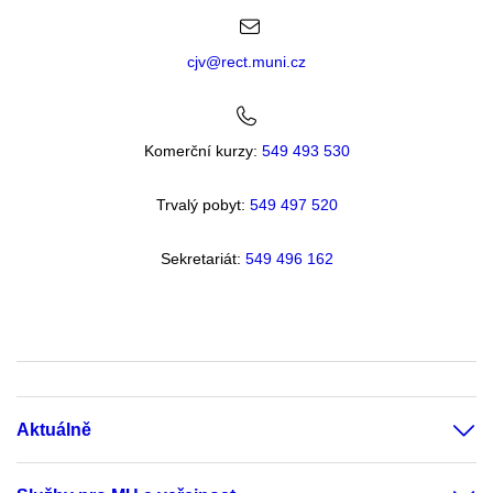
cjv@rect.muni.cz
Komerční kurzy:
549 493 530
Trvalý pobyt:
549 49
7 520
Sekretariát:
549 496 162
Aktuálně