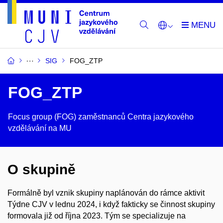
SIG
FOG_ZTP
FOG_ZTP
Focus group (FOG) zaměstnanců Centra jazykového
vzdělávání na MU
O skupině
Formálně byl vznik skupiny naplánován do rámce aktivit
Týdne CJV v lednu 2024, i když fakticky se činnost skupiny
formovala již od října 2023. Tým se specializuje na