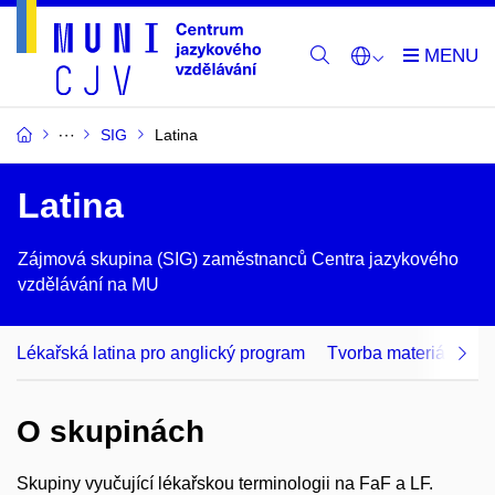
SIG
Latina
Latina
Zájmová skupina (SIG) zaměstnanců Centra jazykového
vzdělávání na MU
Lékařská latina pro anglický program
Tvorba materiálů pro
O skupinách
Skupiny vyučující lékařskou terminologii na FaF a LF.