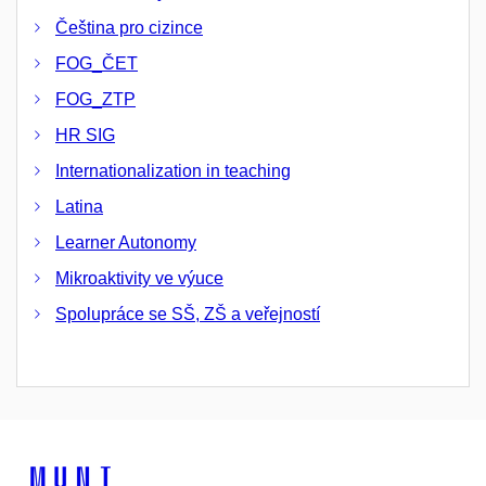
Čeština pro cizince
FOG_ČET
FOG_ZTP
HR SIG
Internationalization in teaching
Latina
Learner Autonomy
Mikroaktivity ve výuce
Spolupráce se SŠ, ZŠ a veřejností