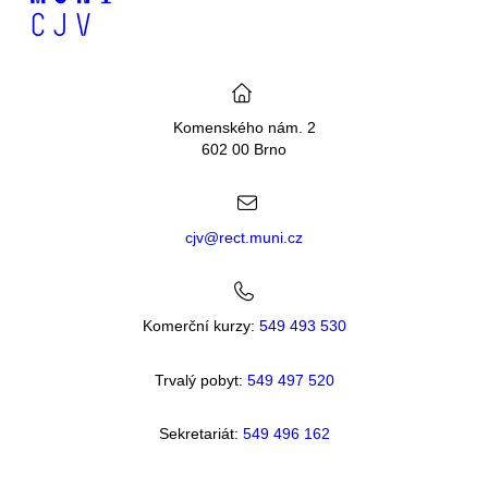
Komenského nám. 2
602 00 Brno
cjv@rect.muni.cz
Komerční kurzy:
549 493 530
Trvalý pobyt:
549 49
7 520
Sekretariát:
549 496 162